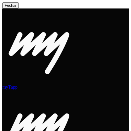
Fechar
myTapp